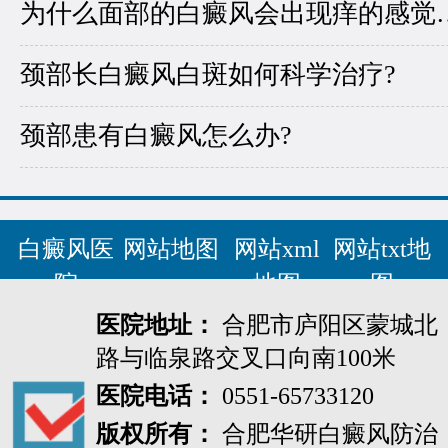
为什么面部的白癜
颈部长白癜风白斑如何科学治疗?
颈部患有白癜风怎么办?
白癜风医
网站地图
网站xml
网站txt地
院
地图
图
医院地址：
合肥市庐阳区蒙城北
路与临泉路交叉口向南100米
医院电话：
0551-65733120
版权所有：
合肥华研白癜风防治