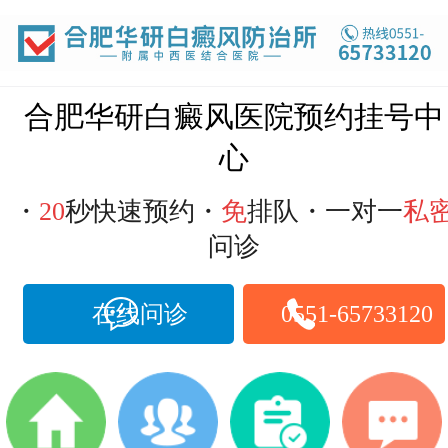
合肥华研白癜风医院预约挂号中
心
・
20
秒快速预约・
免
排队・一对一
私
问诊
在线问诊
0551-65733120