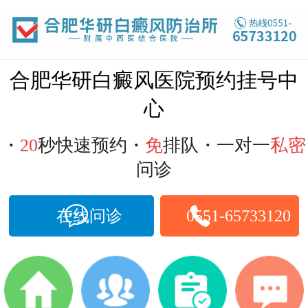
合肥白癜风医院
合肥华研白癜风医院预约挂号中
心
・
20
秒快速预约・
免
排队・一对一
私密
问诊
在线问诊
0551-65733120