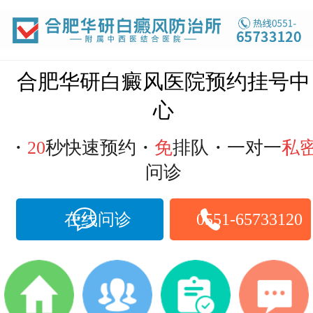
合肥华研白癜风医院预约挂号中
心
・
20
秒快速预约・
免
排队・一对一
私
问诊
在线问诊
0551-65733120