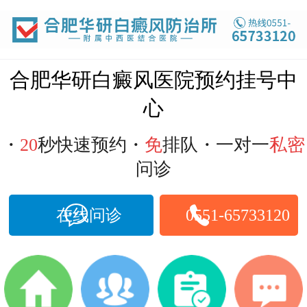
合肥白癜风医院
合肥华研白癜风医院预约挂号中
心
・
20
秒快速预约・
免
排队・一对一
私密
问诊
在线问诊
0551-65733120