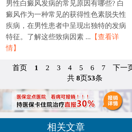
男性白癜风发病的常见原因有哪些? 白
癜风作为一种常见的获得性色素脱失性
疾病，在男性患者中呈现出独特的发病
特征。了解这些致病因素 ...
【查看详
情】
首页
1
2
3
4
5
6
7
下一
共
8
页
53
条
相关文章