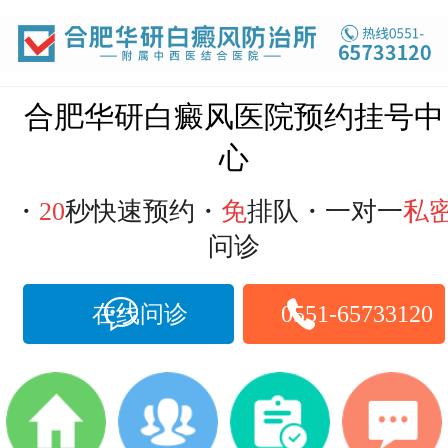
合肥华研白癜风医院预约挂号中
心
・
20
秒快速预约・
免
排队・一对一
私
问诊
在线问诊
0551-65733120