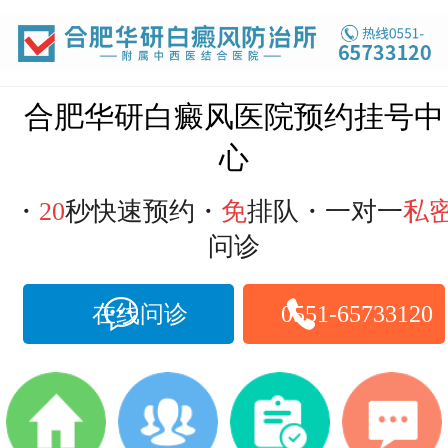
合肥华研白癜风医院预约挂号中
心
・
20
秒快速预约・
免
排队・一对一
私
问诊
在线问诊
0551-65733120