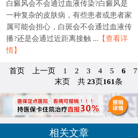
白癜风会不会通过血液传染?白癜风是
一种复杂的皮肤病，有些患者或患者家
属可能会担心，白斑会不会通过血液传
播?还是会通过近距离接触 ...
【查看详
情】
首页
上一页
1
2
3
4
5
6
7
末页
共
23
页
161
条
相关文章