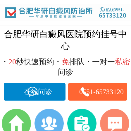
合肥白癜风医院
合肥华研白癜风医院预约挂号中
心
・
20
秒快速预约・
免
排队・一对一
私密
问诊
在线问诊
0551-65733120