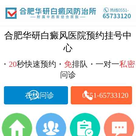
合肥白癜风医院
合肥华研白癜风医院预约挂号中
心
・
20
秒快速预约・
免
排队・一对一
私密
问诊
在线问诊
0551-65733120