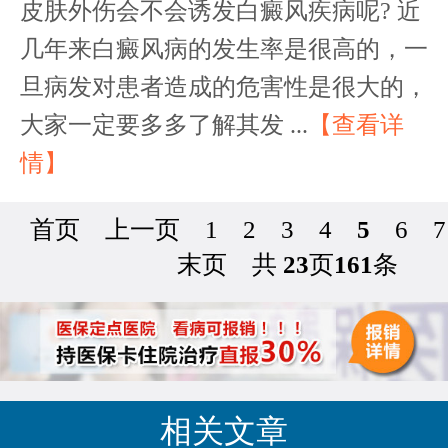
皮肤外伤会不会诱发白癜风疾病呢? 近
几年来白癜风病的发生率是很高的，一
旦病发对患者造成的危害性是很大的，
大家一定要多多了解其发 ...
【查看详
情】
首页
上一页
1
2
3
4
5
6
7
末页
共
23
页
161
条
相关文章