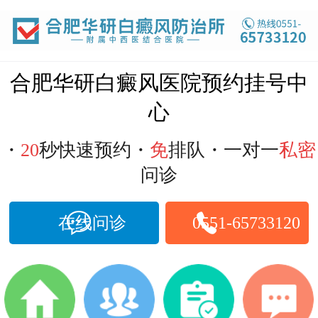
合肥白癜风医院
合肥华研白癜风医院预约挂号中
心
・
20
秒快速预约・
免
排队・一对一
私密
问诊
在线问诊
0551-65733120